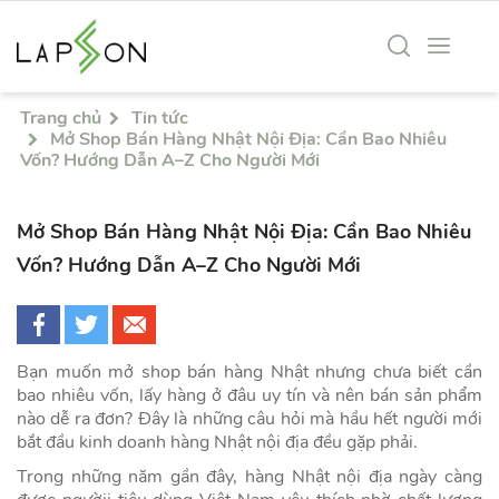
DÀNH CHO ĐẠI LÝ
Chính sách thanh toán
N
Trang chủ
Tin tức
Chính sách giao hàng
T
Mở Shop Bán Hàng Nhật Nội Địa: Cần Bao Nhiêu
Vốn? Hướng Dẫn A–Z Cho Người Mới
Chính sách đổi trả hàng
C
Tin tức
Mở Shop Bán Hàng Nhật Nội Địa: Cần Bao Nhiêu
Chính sách bảo mật
Vốn? Hướng Dẫn A–Z Cho Người Mới
Bạn muốn mở shop bán hàng Nhật nhưng chưa biết cần
bao nhiêu vốn, lấy hàng ở đâu uy tín và nên bán sản phẩm
nào dễ ra đơn? Đây là những câu hỏi mà hầu hết người mới
bắt đầu kinh doanh hàng Nhật nội địa đều gặp phải.
Trong những năm gần đây, hàng Nhật nội địa ngày càng