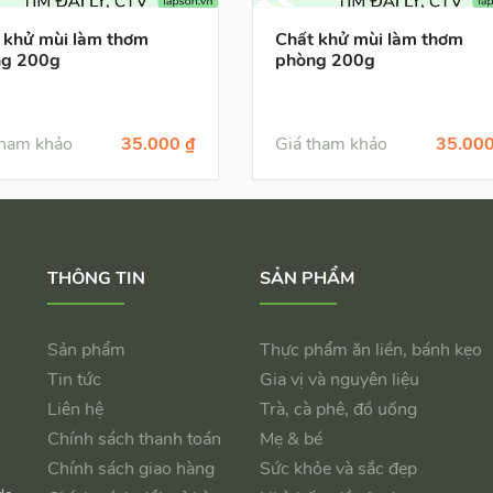
 khử mùi làm thơm
Chất khử mùi làm thơm
ng 200g
phòng 200g
tham khảo
35.000 ₫
Giá tham khảo
35.000
THÔNG TIN
SẢN PHẨM
Sản phẩm
Thực phẩm ăn liền, bánh kẹo
Tin tức
Gia vị và nguyên liệu
Liên hệ
Trà, cà phê, đồ uống
Chính sách thanh toán
Mẹ & bé
Chính sách giao hàng
Sức khỏe và sắc đẹp