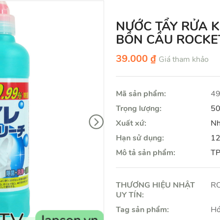
NƯỚC TẨY RỬA 
BỒN CẦU ROCKE
39.000 ₫
Giá tham khảo
Mã sản phẩm:
4
Trọng lượng:
50
Xuất xứ:
Nh
Hạn sử dụng:
12
Mô tả sản phẩm:
TP
THƯƠNG HIỆU NHẬT
R
UY TÍN:
Tag sản phẩm:
Hó