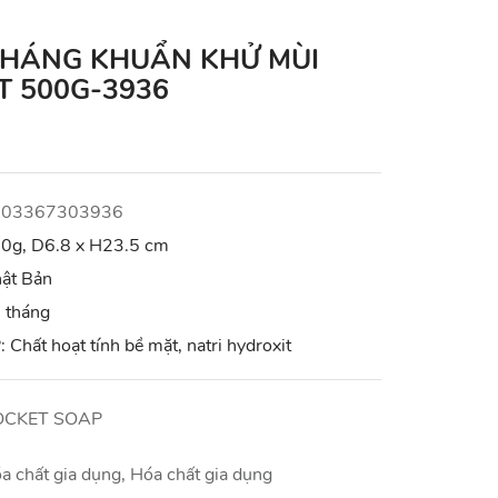
KHÁNG KHUẨN KHỬ MÙI
T 500G-3936
903367303936
0g, D6.8 x H23.5 cm
ật Bản
 tháng
: Chất hoạt tính bề mặt, natri hydroxit
OCKET SOAP
a chất gia dụng
Hóa chất gia dụng