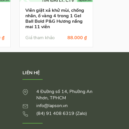
Viên giặt xả khử mùi, chống
Viên giặt
nhăn, ố vàng 4 trong 1 Gel
nhăn, ố v
Ball Bold P&G Hương nắng
Ball Bold
mai 11 viên
viên
 ₫
Giá tham khảo
88.000 ₫
Giá tham 
LIÊN HỆ
4 Đường số 14, Phường An
Nhơn, TPHCM
info@lapson.vn
(84) 91 408 6319 (Zalo)