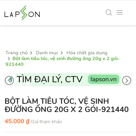
DÀNH CHO ĐẠI LÝ
Chính sách thanh toán
N
Chính sách giao hàng
T
Chính sách đổi trả hàng
C
Sản phẩm
Trang chủ
Danh mục
Hóa chất gia dụng
Bột làm tiêu tóc, vệ sinh đường ống 20g x 2 gói-
921440
Chính sách bảo mật
BỘT LÀM TIÊU TÓC, VỆ SINH
ĐƯỜNG ỐNG 20G X 2 GÓI-921440
45.000 ₫
Giá tham khảo